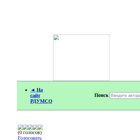
◄ На
Поиск
сайт
РДУМСО
(0 голосов)
Голосовать