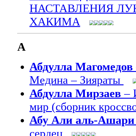
НАСТАВЛЕНИЯ Л
ХАКИМА
А
Абдулла Магомедов
Медина – Зияраты
Абдулла Мирзаев
– 
мир (сборник кроссв
Абу Али аль-Ашари
сердец