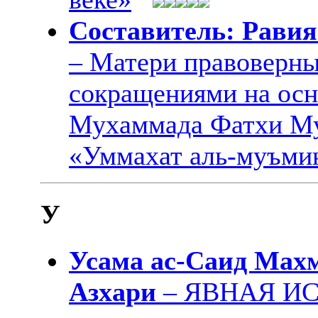
Составитель: Рави
– Матери правоверны
сокращениями на осн
Мухаммада Фатхи Му
«Уммахат аль-муъми
У
Усама ас-Саид Махм
Азхари
– ЯВНАЯ И