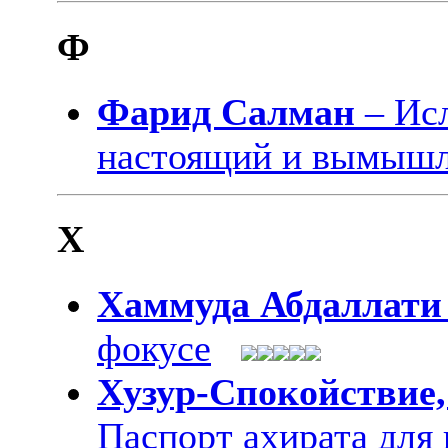
Ф
Фарид Салман
– Ис
настоящий и вымыш
Х
Хаммуда Абдаллати
фокусе
Хузур-Спокойствие,
Паспорт ахирата для