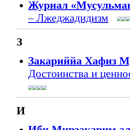
Журнал «Мусульман
– Лжеджадидизм
З
Закариййа Хафиз 
Достоинства и ценно
И
Ибн Мирзакарим а