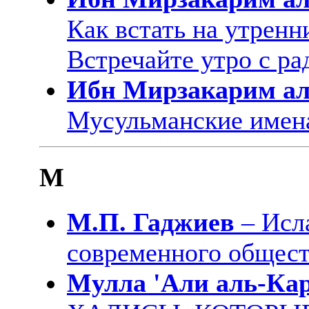
Как встать на утренн
Встречайте утро с р
Ибн Мирзакарим а
Мусульманские имен
М
М.П. Гаджиев
– Исл
современного общес
Мулла 'Али аль-Ка