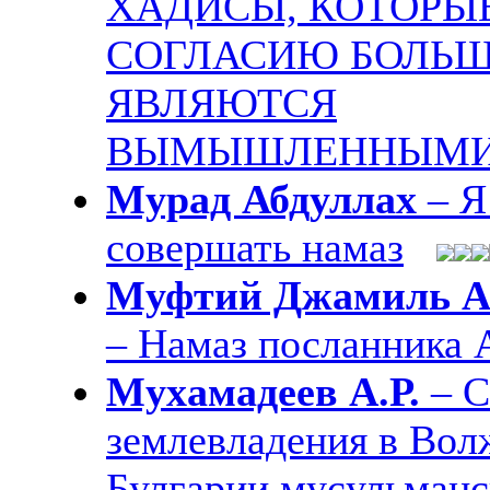
ХАДИСЫ, КОТОРЫ
СОГЛАСИЮ БОЛЬ
ЯВЛЯЮТСЯ
ВЫМЫШЛЕННЫМ
Мурад Абдуллах
– Я
совершать намаз
Муфтий Джамиль А
– Намаз посланника 
Мухамадеев А.Р.
– 
землевладения в Вол
Булгарии мусульманс