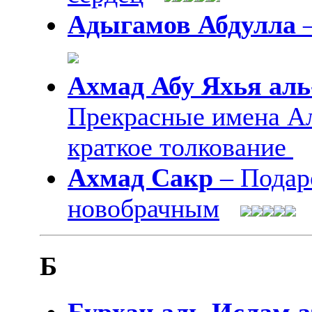
Адыгамов Абдулла
Ахмад Абу Яхья ал
Прекрасные имена Ал
краткое толкование
Ахмад Сакр
– Подар
новобрачным
Б
Бурхан аль-Ислам а